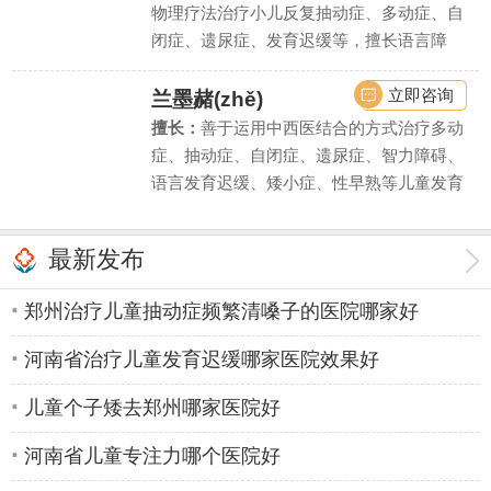
物理疗法治疗小儿反复抽动症、多动症、自
闭症、遗尿症、发育迟缓等，擅长语言障
碍、学习困难、智力低下等疾病的诊断评估
和干预治疗。
立即咨询
兰墨赭(zhě)
擅长：
善于运用中西医结合的方式治疗多动
症、抽动症、自闭症、遗尿症、智力障碍、
语言发育迟缓、矮小症、性早熟等儿童发育
行为疾病和内分泌疾病。同时对由此引起的
儿童注意力不集中、学习困难、脾气暴躁、
最新发布
性格自卑等亦有丰富的临床诊疗经验。
郑州治疗儿童抽动症频繁清嗓子的医院哪家好
河南省治疗儿童发育迟缓哪家医院效果好
儿童个子矮去郑州哪家医院好
河南省儿童专注力哪个医院好