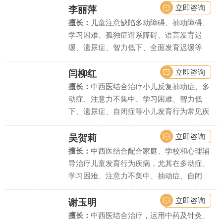
立即咨询
李丽萍
擅长：
儿童注意缺陷多动障碍、抽动障碍、
学习困难、孤独症谱系障碍、语言发育迟
缓、遗尿症、智力低下、全面发育迟缓等
立即咨询
闫柳红
擅长：
中西医结合治疗小儿反复抽动症、多
动症、注意力不集中、学习困难、智力低
下、遗尿症、自闭症等小儿发育行为常见疾
病、疑难疾病的诊治.
立即咨询
吴贺莉
擅长：
中西医结合配合家庭、学校和心理辅
导治疗儿童发育行为疾病，尤其在多动症、
学习困难、注意力不集中、抽动症、自闭
症、语言发育迟缓、智力低下、精神发育迟
缓、遗尿症等疾病上疗效显著。
立即咨询
谢玉明
擅长：
中西医结合治疗，运用中药及针灸、