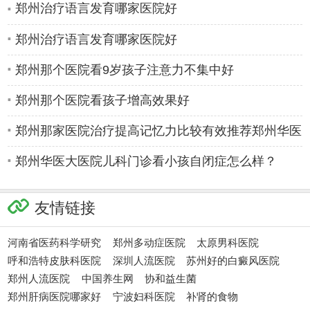
郑州治疗语言发育哪家医院好
郑州治疗语言发育哪家医院好
郑州那个医院看9岁孩子注意力不集中好
郑州那个医院看孩子增高效果好
郑州那家医院治疗提高记忆力比较有效推荐郑州华医
大医院儿科
郑州华医大医院儿科门诊看小孩自闭症怎么样？
杨晓平
李丽萍
友情链接
河南省医药科学研究
郑州多动症医院
太原男科医院
呼和浩特皮肤科医院
深圳人流医院
苏州好的白癜风医院
郑州人流医院
中国养生网
协和益生菌
郑州肝病医院哪家好
宁波妇科医院
补肾的食物