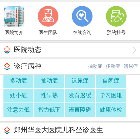
医院简介
医生团队
在线咨询
预约挂号
医院动态
诊疗病种
抽动症
多动症
遗尿症
多动症
抽动症
遗尿症
自闭症
·
·
矮小症
性早熟
发育迟缓
学习困难
注意力低
智力低下
语言障碍
健康体检
郑州华医大医院儿科坐诊医生