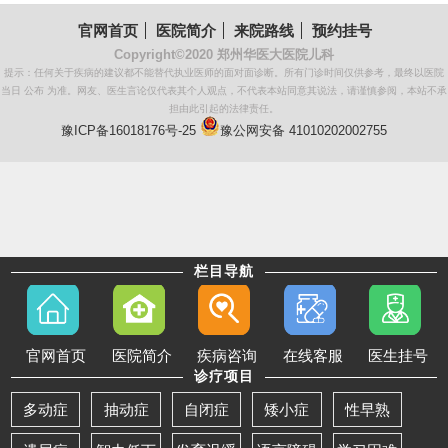
官网首页
医院简介
来院路线
预约挂号
Copyright©2020
郑州华医大医院儿科
提示：任何关于疾病的建议都不能替代执业医师的面对面诊断。所有门诊时间仅供参考，最终以医院
当日 公布 为准。网友、医生言论仅代表其个人观点，不代表本站同意其说法，请谨慎参阅，本站不承
担由此引起的法律责任。
豫ICP备16018176号-25
豫公网安备 41010202002755
栏目导航
官网首页
医院简介
疾病咨询
在线客服
医生挂号
诊疗项目
多动症
抽动症
自闭症
矮小症
性早熟