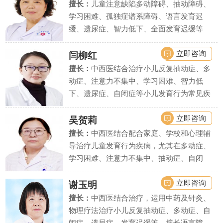
擅长：
儿童注意缺陷多动障碍、抽动障碍、
学习困难、孤独症谱系障碍、语言发育迟
缓、遗尿症、智力低下、全面发育迟缓等
立即咨询
闫柳红
擅长：
中西医结合治疗小儿反复抽动症、多
动症、注意力不集中、学习困难、智力低
下、遗尿症、自闭症等小儿发育行为常见疾
病、疑难疾病的诊治.
立即咨询
吴贺莉
擅长：
中西医结合配合家庭、学校和心理辅
导治疗儿童发育行为疾病，尤其在多动症、
学习困难、注意力不集中、抽动症、自闭
症、语言发育迟缓、智力低下、精神发育迟
缓、遗尿症等疾病上疗效显著。
立即咨询
谢玉明
擅长：
中西医结合治疗，运用中药及针灸、
物理疗法治疗小儿反复抽动症、多动症、自
闭症、遗尿症、发育迟缓等，擅长语言障