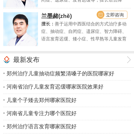
碍、学习困难、智力低下等疾病的诊断评估
和干预治疗。
立即咨询
兰墨赭(zhě)
擅长：
善于运用中西医结合的方式治疗多动
症、抽动症、自闭症、遗尿症、智力障碍、
语言发育迟缓、矮小症、性早熟等儿童发育
行为疾病和内分泌疾病。同时对由此引起的
儿童注意力不集中、学习困难、脾气暴躁、
最新发布
性格自卑等亦有丰富的临床诊疗经验。
郑州治疗儿童抽动症频繁清嗓子的医院哪家好
河南省治疗儿童发育迟缓哪家医院效果好
儿童个子矮去郑州哪家医院好
河南省儿童专注力哪个医院好
郑州治疗语言发育哪家医院好