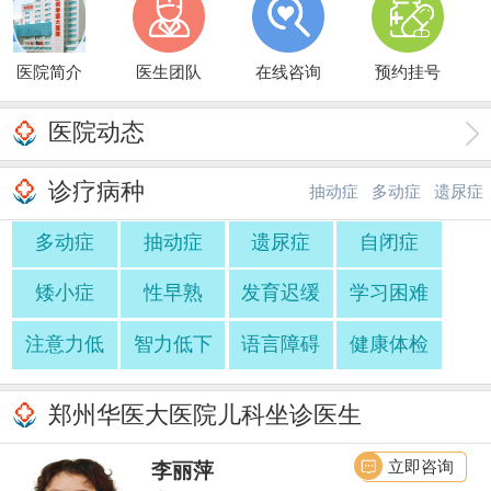
医院简介
医生团队
在线咨询
预约挂号
医院动态
诊疗病种
抽动症
多动症
遗尿症
多动症
抽动症
遗尿症
自闭症
·
·
矮小症
性早熟
发育迟缓
学习困难
注意力低
智力低下
语言障碍
健康体检
郑州华医大医院儿科坐诊医生
立即咨询
李丽萍