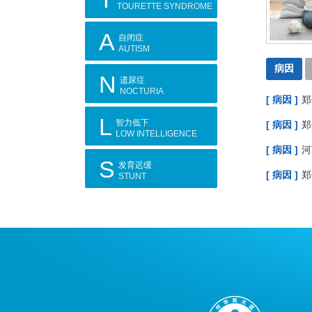
TOURETTE SYNDROME
A
自闭症
AUTISM
病因
N
遗尿症
NOCTURIA
[ 病因 ]
郑
L
智力低下
[ 病因 ]
郑
LOW INTELLIGENCE
[ 病因 ]
河
S
发育迟缓
[ 病因 ]
郑
STUNT