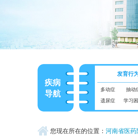
发育行
疾病
多动症
抽动
导航
遗尿症
学习
您现在所在的位置：
河南省医药