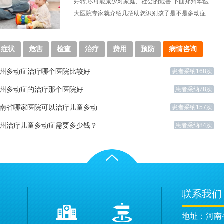
好转,尽可能减少对家庭、社会的危害.下面郑州华医
大医院专家就介绍几招助您识别孩子是不是多动症....
症状
危害
检查
治疗
费用
预防
病情咨询
州多动症治疗哪个医院比较好
患者采纳168次
州多动症的治疗那个医院好
患者采纳78次
南省哪家医院可以治疗儿童多动
患者采纳157次
州治疗儿童多动症需要多少钱？
患者采纳84次
联系我们
地址：河南