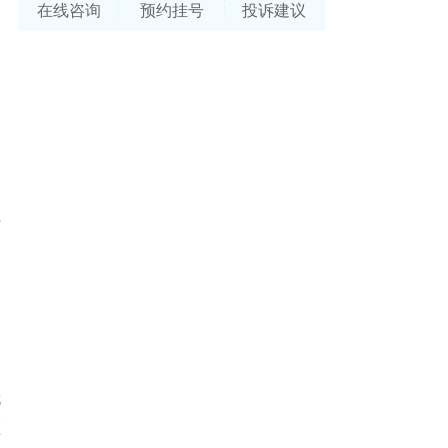
在线咨询
预约挂号
投诉建议
为
多
得
当
就
医