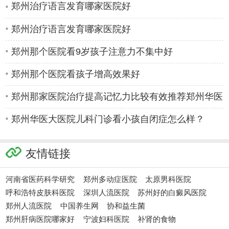
郑州治疗语言发育哪家医院好
郑州治疗语言发育哪家医院好
郑州那个医院看9岁孩子注意力不集中好
郑州那个医院看孩子增高效果好
郑州那家医院治疗提高记忆力比较有效推荐郑州华医
大医院儿科
郑州华医大医院儿科门诊看小孩自闭症怎么样？
杨晓平
李丽萍
友情链接
河南省医药科学研究
郑州多动症医院
太原男科医院
呼和浩特皮肤科医院
深圳人流医院
苏州好的白癜风医院
郑州人流医院
中国养生网
协和益生菌
郑州肝病医院哪家好
宁波妇科医院
补肾的食物