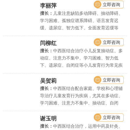
立即咨询
李丽萍
擅长：
儿童注意缺陷多动障碍、抽动障碍、
学习困难、孤独症谱系障碍、语言发育迟
缓、遗尿症、智力低下、全面发育迟缓等
立即咨询
闫柳红
擅长：
中西医结合治疗小儿反复抽动症、多
动症、注意力不集中、学习困难、智力低
下、遗尿症、自闭症等小儿发育行为常见疾
病、疑难疾病的诊治.
立即咨询
吴贺莉
擅长：
中西医结合配合家庭、学校和心理辅
导治疗儿童发育行为疾病，尤其在多动症、
学习困难、注意力不集中、抽动症、自闭
症、语言发育迟缓、智力低下、精神发育迟
缓、遗尿症等疾病上疗效显著。
立即咨询
谢玉明
擅长：
中西医结合治疗，运用中药及针灸、