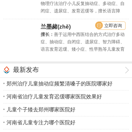
物理疗法治疗小儿反复抽动症、多动症、自
闭症、遗尿症、发育迟缓等，擅长语言障
碍、学习困难、智力低下等疾病的诊断评估
和干预治疗。
立即咨询
兰墨赭(zhě)
擅长：
善于运用中西医结合的方式治疗多动
症、抽动症、自闭症、遗尿症、智力障碍、
语言发育迟缓、矮小症、性早熟等儿童发育
行为疾病和内分泌疾病。同时对由此引起的
儿童注意力不集中、学习困难、脾气暴躁、
最新发布
性格自卑等亦有丰富的临床诊疗经验。
郑州治疗儿童抽动症频繁清嗓子的医院哪家好
河南省治疗儿童发育迟缓哪家医院效果好
儿童个子矮去郑州哪家医院好
河南省儿童专注力哪个医院好