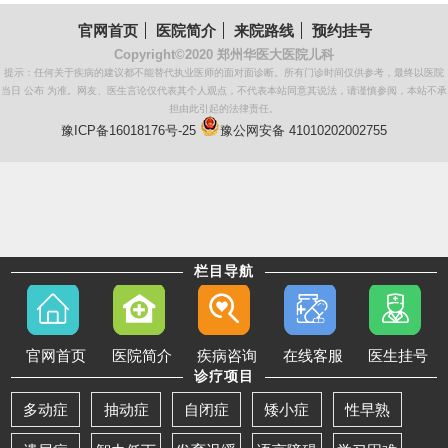
官网首页
医院简介
来院路线
预约挂号
Copyright©2020
郑州华医大医院儿科
提示：任何关于疾病的建议都不能替代执业医师的面对面诊断。所有门诊时间仅供参考，最终以医院
当日 公布 为准。网友、医生言论仅代表其个人观点，不代表本站同意其说法，请谨慎参阅，本站不承
担由此引起的法律责任。
豫ICP备16018176号-25
豫公网安备 41010202002755
栏目导航
官网首页
医院简介
疾病咨询
在线客服
医生挂号
诊疗项目
多动症
抽动症
自闭症
矮小症
性早熟