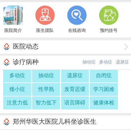
医院简介
医生团队
在线咨询
预约挂号
医院动态
诊疗病种
抽动症
多动症
遗尿症
多动症
抽动症
遗尿症
自闭症
·
·
矮小症
性早熟
发育迟缓
学习困难
注意力低
智力低下
语言障碍
健康体检
郑州华医大医院儿科坐诊医生