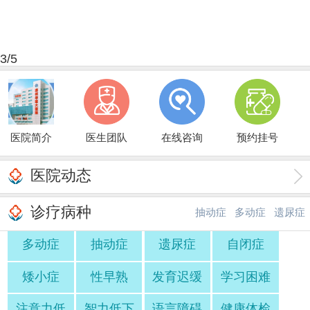
4
/5
医院简介
医生团队
在线咨询
预约挂号
医院动态
诊疗病种
抽动症
多动症
遗尿症
多动症
抽动症
遗尿症
自闭症
·
·
矮小症
性早熟
发育迟缓
学习困难
注意力低
智力低下
语言障碍
健康体检