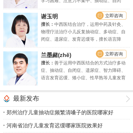
学习困难、注意力不集中、抽动症、自闭
症、语言发育迟缓、智力低下、精神发育迟
缓、遗尿症等疾病上疗效显著。
立即咨询
谢玉明
擅长：
中西医结合治疗，运用中药及针灸、
物理疗法治疗小儿反复抽动症、多动症、自
闭症、遗尿症、发育迟缓等，擅长语言障
碍、学习困难、智力低下等疾病的诊断评估
和干预治疗。
立即咨询
兰墨赭(zhě)
擅长：
善于运用中西医结合的方式治疗多动
症、抽动症、自闭症、遗尿症、智力障碍、
语言发育迟缓、矮小症、性早熟等儿童发育
行为疾病和内分泌疾病。同时对由此引起的
儿童注意力不集中、学习困难、脾气暴躁、
最新发布
性格自卑等亦有丰富的临床诊疗经验。
郑州治疗儿童抽动症频繁清嗓子的医院哪家好
河南省治疗儿童发育迟缓哪家医院效果好